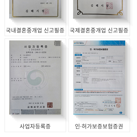
국내결혼중개업 신고필증
국제결혼중개업 신고필증
사업자등록증
인·허가보증보험증권